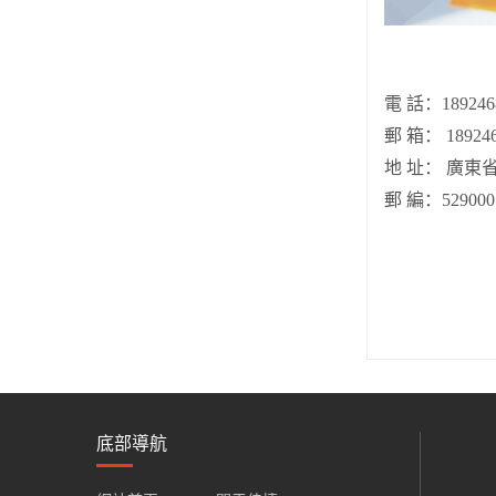
電 話：18924
郵 箱： 189246
地 址： 廣東
郵 編：529000
底部導航