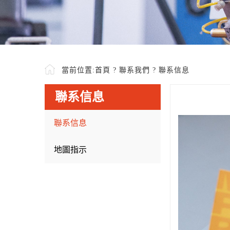
當前位置:
首頁
?
聯系我們
?
聯系信息
聯系信息
聯系信息
地圖指示