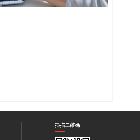
掃描二維碼