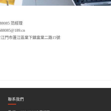
688085 范經理
88085@189.cn
省江門市蓬江區棠下鎮富棠二路15號
聯系我們